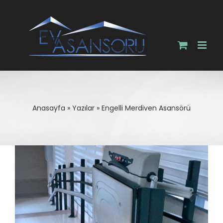
Skip
to
content
Anasayfa
»
Yazılar
»
Engelli Merdiven Asansörü
View
Larger
Image