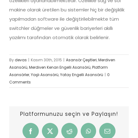
özellikleri ayarlanabilmektedir. Özellikle sağ ve sol
makine olarak üretilen bu sistemler hiç bir değişiklik
yapılmadan software ile değiştirilebilmekte tüm
switchler düğmeler ve güvenlik bariyerleri akıllı
yazılımı tarafından otomatik olarak belirlenir.
By
devas
|
Kasım 30th, 2015
|
Asansör Çeşitleri
,
Merdiven
Asansörü
,
Merdiven Kenarı Engelli Asansörü
,
Platform
Asansörler
,
Yaşlı Asansörü
,
Yatay Engelli Asansörü
|
0
Comments
Platformunuzu seçin ve Paylaşın!
Facebook
X
Reddit
WhatsApp
Email