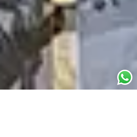
PROJE AŞAMASINDA
ASANSÖR BOŞLUĞU VE KUYU
DİBİ OLMAYAN DAİRELER İÇİN