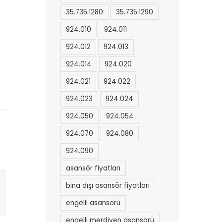
35.735.1280
35.735.1290
924.010
924.011
924.012
924.013
924.014
924.020
924.021
924.022
924.023
924.024
924.050
924.054
924.070
924.080
924.090
asansör fiyatları
bina dışı asansör fiyatları
l
engelli asansörü
engelli merdiven asansörü