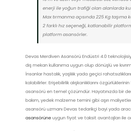
enerji ile yoğun trafiği olan alanlarda
Max tırmanma açısında 225 Kg taşıma ka
2 farklı hız seçeneği, katlanabilir platf
platform asansörler.
Devas Merdiven Asansörü Endüstri 4.0 teknolojisi
dış mekan kullanıma uygun olup dönüşlü ve kıvrımlı
İnsanlar hastalık, yaşlılık yada geçici rahatsızlık
kalabilirler. Erişebilirlik alışkanlıklarını özgürlükle
asansörü en temel çözümdür. Hayatınızda bir defa a
bakım, yedek malzeme temini gibi aşırı maliyetler
asansörü uzmanı Devas tedarikçi bayi yada aracı 
asansörüne
uygun fiyat ve taksit avantajları ile o