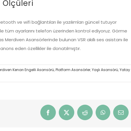
Ölçüleri
oth ve wifi bağlantıları ile yazılımları güncel tutuyor
le tüm ayarlarını telefon üzerinden kontrol ediyoruz. Görme
s Merdiven Asansörlerinde bulunan VSR akıllı ses asistanı ile
 anons eden özellikler ile donatılmıştır.
rdiven Kenarı Engelli Asansörü
,
Platform Asansörler
,
Yaşlı Asansörü
,
Yatay
Facebook
X
Reddit
WhatsApp
Emai