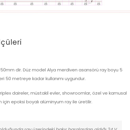
çüleri
850mm dir. Düz model Alya merdiven asansörü ray boyu 5
ri 50 metreye kadar kullanımı uygundur.
triplex daireler, müstakil evler, showroomlar, özel ve kamusal
n için epoksi boyalı alüminyum ray ile üretilir.
 olduğunda ray üzerindeki bakır baralardan aldığı 24 V