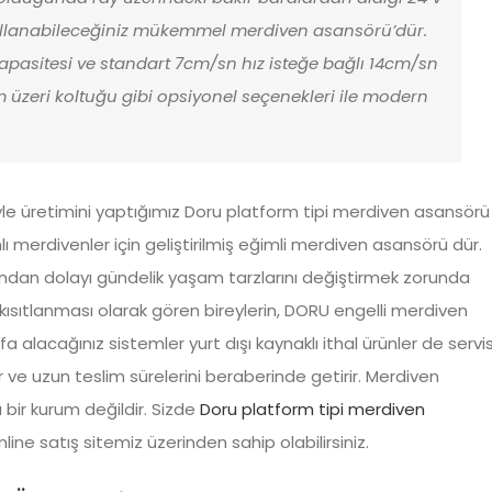
 kullanabileceğiniz mükemmel merdiven asansörü’dür.
pasitesi ve standart 7cm/sn hız isteğe bağlı 14cm/sn
orm üzeri koltuğu gibi opsiyonel seçenekleri ile modern
yle üretimini yaptığımız Doru platform tipi merdiven asansörü
 merdivenler için geliştirilmiş eğimli merdiven asansörü dür.
larından dolayı gündelik yaşam tarzlarını değiştirmek zorunda
rinin kısıtlanması olarak gören bireylerin, DORU engelli merdiven
lacağınız sistemler yurt dışı kaynaklı ithal ürünler de servis
 ve uzun teslim sürelerini beraberinde getirir. Merdiven
bir kurum değildir. Sizde
Doru platform tipi merdiven
nline satış sitemiz üzerinden sahip olabilirsiniz.