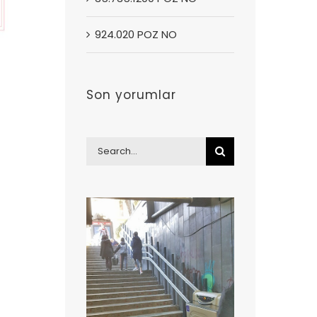
924.020 POZ NO
Son yorumlar
Search
for: