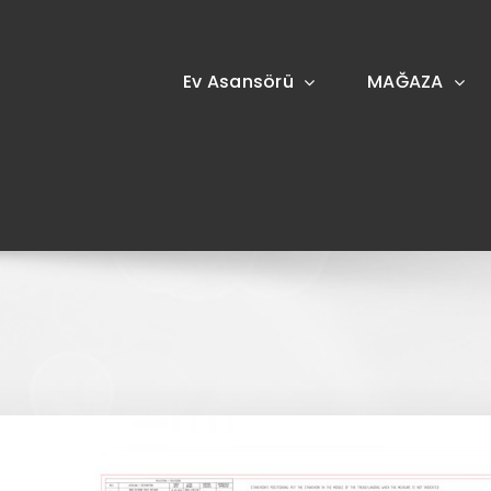
Skip
to
content
Ev Asansörü
MAĞAZA
View
Larger