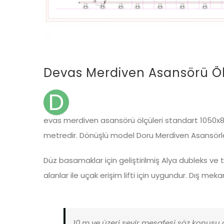
Devas Merdiven Asansörü Öl
D
evas merdiven asansörü ölçüleri standart 1050x
metredir. Dönüşlü model Doru Merdiven Asansörle
Düz basamaklar için geliştirilmiş Alya dubleks ve 
alanlar ile uçak erişim lifti için uygundur. Dış meka
10 m ve üzeri seyir mesafesi söz konusu