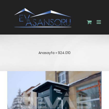
Skip
to
content
Anasayfa
»
924.010