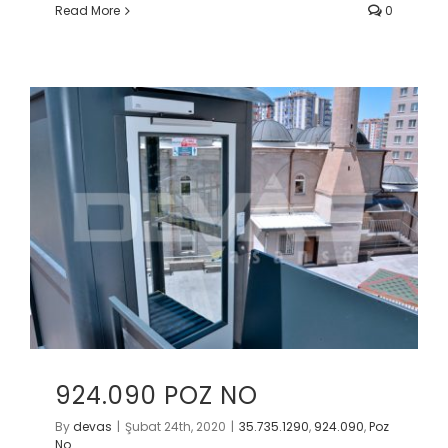
Read More
0
924.090 POZ NO
By
devas
|
Şubat 24th, 2020
|
35.735.1290
,
924.090
,
Poz
No