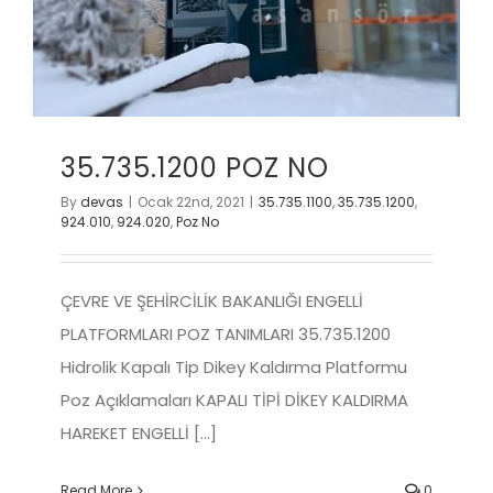
35.735.1200 POZ NO
By
devas
|
Ocak 22nd, 2021
|
35.735.1100
,
35.735.1200
,
924.010
,
924.020
,
Poz No
ÇEVRE VE ŞEHİRCİLİK BAKANLIĞI ENGELLİ
PLATFORMLARI POZ TANIMLARI 35.735.1200
Hidrolik Kapalı Tip Dikey Kaldırma Platformu
Poz Açıklamaları KAPALI TİPİ DİKEY KALDIRMA
HAREKET ENGELLİ [...]
Read More
0