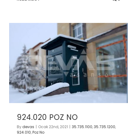
924.020 POZ NO
By
devas
|
Ocak 22nd, 2021
|
35.735.1100
,
35.735.1200
,
924.010
,
Poz No