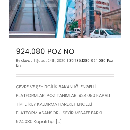
924.080 POZ NO
By
devas
|
Şubat 24th, 2020
|
35.735.1280
,
924.080
,
Poz
No
ÇEVRE VE ŞEHİRCİLİK BAKANLIĞI ENGELLİ
PLATFORMLARI POZ TANIMLARI 924.080 KAPALI
TİPİ DİKEY KALDIRMA HAREKET ENGELLİ
PLATFORM ASANSÖRÜ SEYİR MESAFE FARKI
924.080 Kapalı tipi [...]