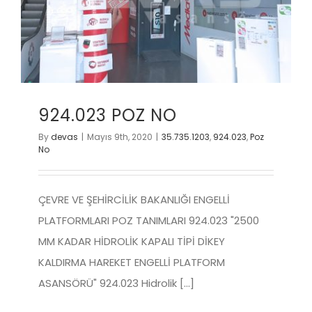
924.023 POZ NO
By
devas
|
Mayıs 9th, 2020
|
35.735.1203
,
924.023
,
Poz
No
ÇEVRE VE ŞEHİRCİLİK BAKANLIĞI ENGELLİ
PLATFORMLARI POZ TANIMLARI 924.023 "2500
MM KADAR HİDROLİK KAPALI TİPİ DİKEY
KALDIRMA HAREKET ENGELLİ PLATFORM
ASANSÖRÜ" 924.023 Hidrolik [...]