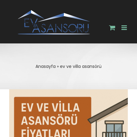
Skip
to
content
Anasayfa
»
ev ve villa asansörü