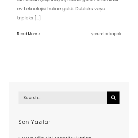
ev teknolojisi haline geldi. Dubleks veya
tripleks [...]
Ev
Read More
yorumlar kapalı
ve
Villa
Tipi
Asansör
Fiyatları
için
Search
for:
Son Yazılar