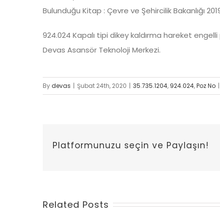
Bulunduğu Kitap : Çevre ve Şehircilik Bakanlığı 201
924.024 Kapalı tipi dikey kaldırma hareket engelli
Devas Asansör Teknoloji Merkezi.
By
devas
|
Şubat 24th, 2020
|
35.735.1204
,
924.024
,
Poz No
|
Platformunuzu seçin ve Paylaşın!
Related Posts