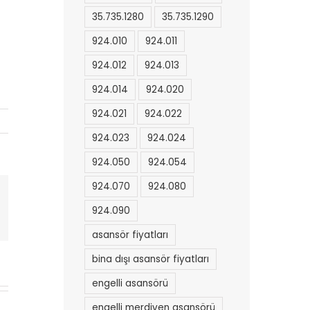
35.735.1280
35.735.1290
924.010
924.011
924.012
924.013
924.014
924.020
924.021
924.022
924.023
924.024
924.050
924.054
924.070
924.080
l
924.090
asansör fiyatları
bina dışı asansör fiyatları
engelli asansörü
engelli merdiven asansörü