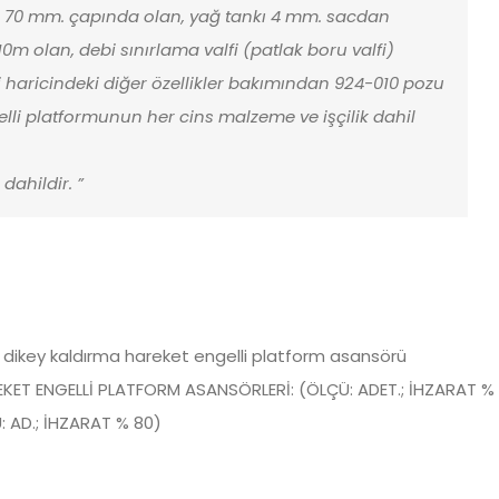
n. 70 mm. çapında olan, yağ tankı 4 mm. sacdan
 10m olan, debi sınırlama valfi (patlak boru valfi)
imi haricindeki diğer özellikler bakımından 924-010 pozu
gelli platformunun her cins malzeme ve işçilik dahil
dahildir. ”
 dikey kaldırma hareket engelli platform asansörü
KET ENGELLİ PLATFORM ASANSÖRLERİ: (ÖLÇÜ: ADET.; İHZARAT %
: AD.; İHZARAT % 80)