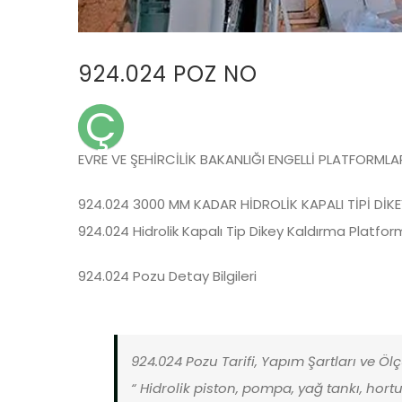
924.024 POZ NO
Ç
EVRE VE ŞEHİRCİLİK BAKANLIĞI ENGELLİ PLATFORMLA
924.024 3000 MM KADAR HİDROLİK KAPALI TİPİ Dİ
924.024 Hidrolik Kapalı Tip Dikey Kaldırma Platfo
924.024 Pozu Detay Bilgileri
924.024 Pozu Tarifi, Yapım Şartları ve Öl
“ Hidrolik piston, pompa, yağ tankı, hortum