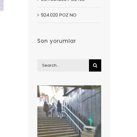
924.020 POZ NO
Son yorumlar
Search
for: