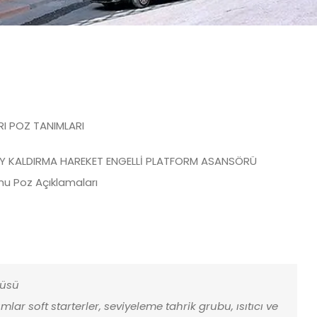
RI POZ TANIMLARI
KEY KALDIRMA HAREKET ENGELLİ PLATFORM ASANSÖRÜ
rmu Poz Açıklamaları
çüsü
lar soft starterler, seviyeleme tahrik grubu, ısıtıcı ve