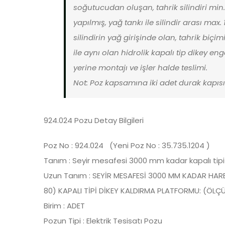
soğutucudan oluşan, tahrik silindiri mi
yapılmış, yağ tankı ile silindir arası max.
silindirin yağ girişinde olan, tahrik biç
ile aynı olan hidrolik kapalı tip dikey en
yerine montajı ve işler halde teslimi.
Not: Poz kapsamına iki adet durak kapısı 
924.024 Pozu Detay Bilgileri
Poz No : 924.024 (Yeni Poz No : 35.735.1204 )
Tanım : Seyir mesafesi 3000 mm kadar kapalı tipi
Uzun Tanım : SEYİR MESAFESİ 3000 MM KADAR HARE
80) KAPALI TİPİ DİKEY KALDIRMA PLATFORMU: (ÖLÇÜ
Birim : ADET
Pozun Tipi : Elektrik Tesisatı Pozu