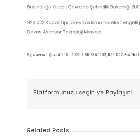
Bulunduğu Kitap : Çevre ve Şehircilik Bakanlığı 201
924.022 Kapalı tipi dikey kaldırma hareket engelli
Devas Asansör Teknoloji Merkezi.
By
devas
|
Şubat 24th, 2020
|
35.735.1202
,
924.022
,
Poz No
|
Platformunuzu seçin ve Paylaşın!
Related Posts