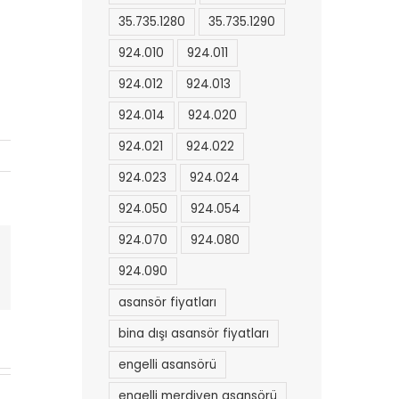
35.735.1280
35.735.1290
924.010
924.011
924.012
924.013
924.014
924.020
924.021
924.022
924.023
924.024
924.050
924.054
924.070
924.080
l
924.090
asansör fiyatları
bina dışı asansör fiyatları
engelli asansörü
engelli merdiven asansörü