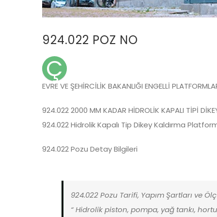
924.022 POZ NO
Ç
EVRE VE ŞEHİRCİLİK BAKANLIĞI ENGELLİ PLATFORMLA
924.022 2000 MM KADAR HİDROLİK KAPALI TİPİ Dİ
924.022 Hidrolik Kapalı Tip Dikey Kaldırma Platfor
924.022 Pozu Detay Bilgileri
924.022 Pozu Tarifi, Yapım Şartları ve Öl
“ Hidrolik piston, pompa, yağ tankı, hortum