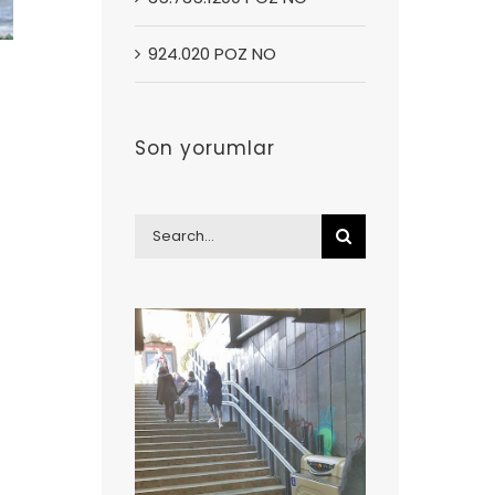
924.020 POZ NO
Son yorumlar
Search
for: