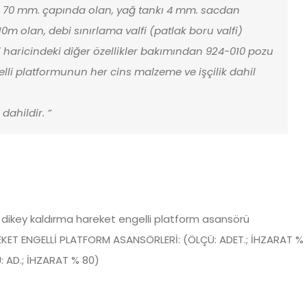
n. 70 mm. çapında olan, yağ tankı 4 mm. sacdan
 10m olan, debi sınırlama valfi (patlak boru valfi)
imi haricindeki diğer özellikler bakımından 924-010 pozu
gelli platformunun her cins malzeme ve işçilik dahil
dahildir. ”
 dikey kaldırma hareket engelli platform asansörü
KET ENGELLİ PLATFORM ASANSÖRLERİ: (ÖLÇÜ: ADET.; İHZARAT %
: AD.; İHZARAT % 80)