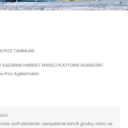
RI POZ TANIMLARI
KEY KALDIRMA HAREKET ENGELLİ PLATFORM ASANSÖRÜ
mu Poz Açıklamaları
çüsü
lar soft starterler, seviyeleme tahrik grubu, ısıtıcı ve