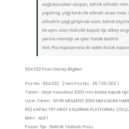
soğutucudan oluşan, tahrik silindiri mi
yapılmış, yağ tankı ile silindir arası max.
silindirin yağ girişinde olan, tahrik biç
ile aynı olan hidrolik kapalı tip dikey en
yerine montajı ve işler halde teslimi.
Not: Poz kapsamına iki adet durak kapısı 
924.022 Pozu Detay Bilgileri
Poz No : 924.022 (Yeni Poz No : 35.735.1202 )
Tanım : Seyir mesafesi 2000 mm kadar kapalı tipi
Uzun Tanım : SEYİR MESAFESİ 2000 MM KADAR HARE
80) KAPALI TİPİ DİKEY KALDIRMA PLATFORMU: (ÖLÇÜ
Birim : ADET
Pozun Tipi : Elektrik Tesisatı Pozu