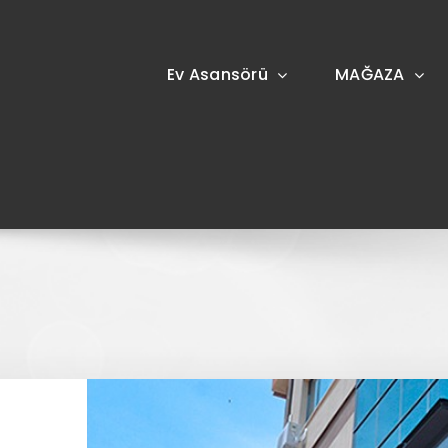
Skip
to
content
Ev Asansörü
MAĞAZA
View
Larger