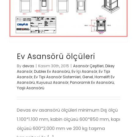
Ev Asansörü ölçüleri
By
devas
|
Kasım 30th, 2015
|
Asansör Çeşitleri
,
Dikey
Asansör
,
Dublex Ev Asansörü
,
Ev İçi Asansör
,
Ev Tipi
Asansör
,
Ev Tipi Asansör Sistemleri
,
Genel
,
Homelift Ev
Asansörü
,
Kuyusuz Asansör
,
Panoramik Ev Asansörü
,
Yaşlı Asansörü
Devas ev asansörü ölçüleri minimum Dış ölçü
1.100*1.100 mm, kabin ölçüsü 600*850 mm, kapı
ölçüsü 600*2.000 mm ve 200 kg taşıma