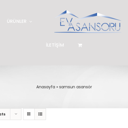
ÜRÜNLER
İLETİŞİM
Anasayfa
»
samsun asansör
cts