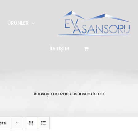
ÜRÜNLER
İLETİŞİM
Anasayfa
»
özürlü asansörü kiralık
cts