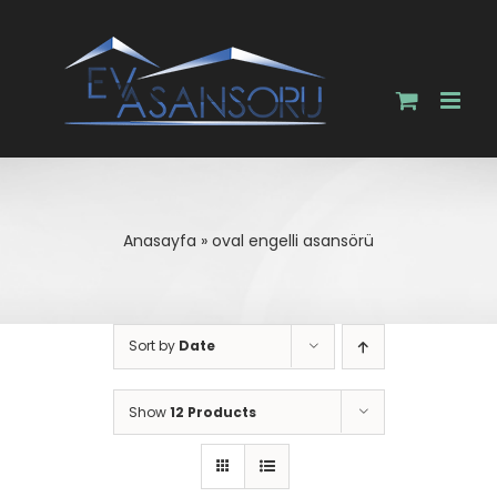
Skip
to
content
Anasayfa
»
oval engelli asansörü
Sort by
Date
Show
12 Products