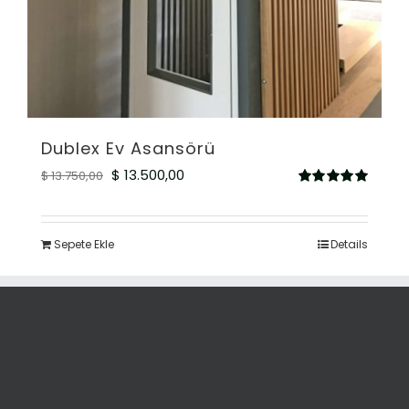
Dublex Ev Asansörü
Orijinal
Şu
$
13.500,00
$
13.750,00
5
fiyat:
andaki
üzerinden
5.00
oy aldı
$ 13.750,00.
fiyat:
Sepete Ekle
Details
$ 13.500,00.