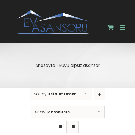
Skip
to
content
Anasayfa
»
kuyu dipsiz asansör
Sort by
Default Order
Show
12 Products