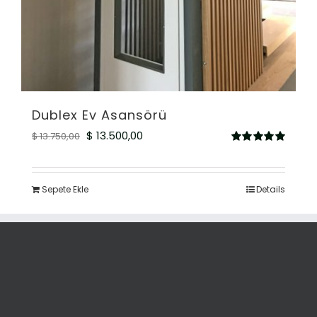
Dublex Ev Asansörü
Orijinal
Şu
$
13.500,00
$
13.750,00
5
fiyat:
andaki
üzerinden
5.00
oy aldı
$ 13.750,00.
fiyat:
Sepete Ekle
Details
$ 13.500,00.