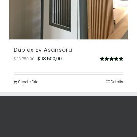
Dublex Ev Asansörü
Orijinal
Şu
$
13.500,00
$
13.750,00
5
fiyat:
andaki
üzerinden
5.00
oy aldı
$ 13.750,00.
fiyat:
Sepete Ekle
Details
$ 13.500,00.