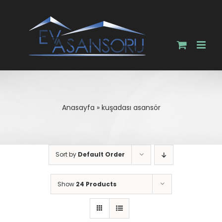
Skip
to
content
Anasayfa
»
kuşadası asansör
Sort by
Default Order
Show
24 Products