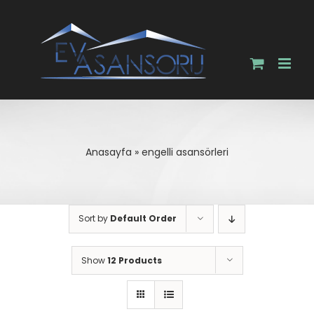
Skip
to
content
Anasayfa
»
engelli asansörleri
Sort by
Default Order
Show
12 Products