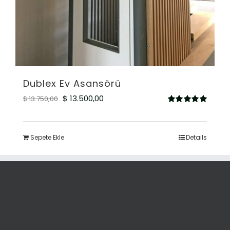
Dublex Ev Asansörü
Orijinal
Şu
$
13.500,00
$
13.750,00
5
fiyat:
andaki
üzerinden
5.00
oy aldı
$ 13.750,00.
fiyat:
Sepete Ekle
Details
$ 13.500,00.