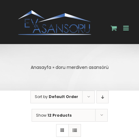
Skip
to
content
Anasayfa
»
doru merdiven asansörü
Sort by
Default Order
Show
12 Products