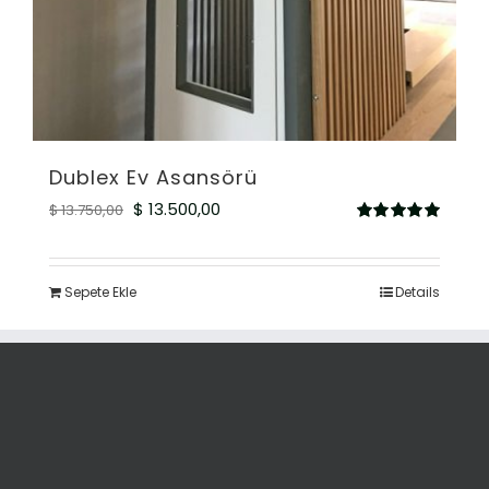
Dublex Ev Asansörü
Orijinal
Şu
$
13.500,00
$
13.750,00
5
fiyat:
andaki
üzerinden
5.00
oy aldı
$ 13.750,00.
fiyat:
Sepete Ekle
Details
$ 13.500,00.