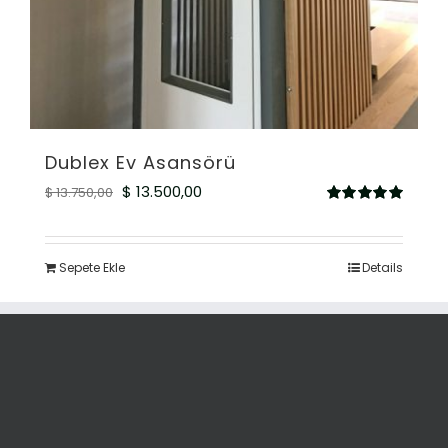
Dublex Ev Asansörü
Orijinal
Şu
$
13.500,00
$
13.750,00
5
fiyat:
andaki
üzerinden
5.00
oy aldı
$ 13.750,00.
fiyat:
Sepete Ekle
Details
$ 13.500,00.