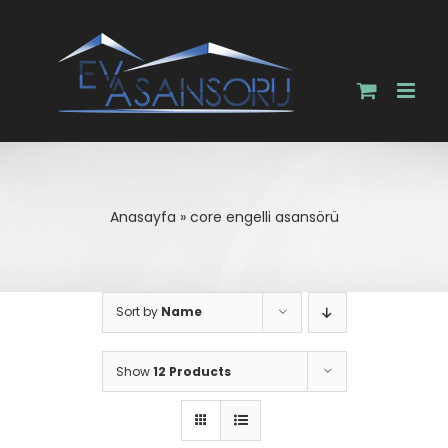
Skip
to
content
Anasayfa
»
core engelli asansörü
Sort by
Name
Show
12 Products