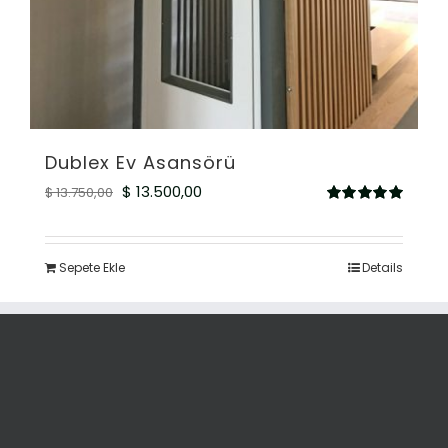
Dublex Ev Asansörü
Orijinal
Şu
$
13.500,00
$
13.750,00
5
fiyat:
andaki
üzerinden
5.00
oy aldı
$ 13.750,00.
fiyat:
Sepete Ekle
Details
$ 13.500,00.