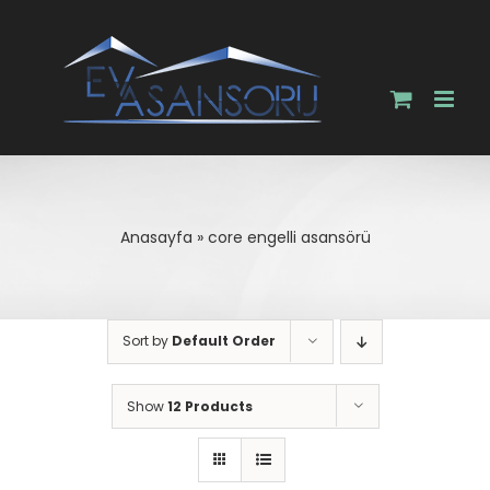
Skip
to
content
Anasayfa
»
core engelli asansörü
Sort by
Default Order
Show
12 Products