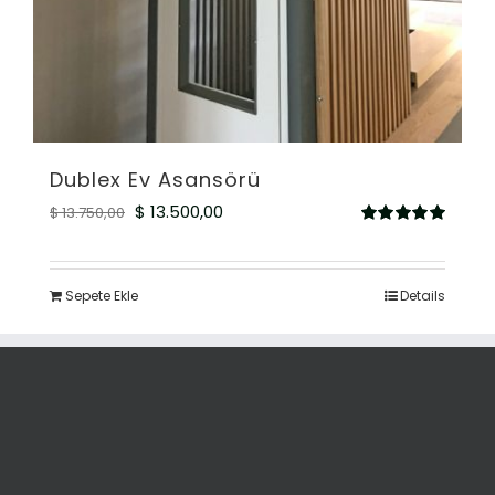
Dublex Ev Asansörü
Orijinal
Şu
$
13.500,00
$
13.750,00
5
fiyat:
andaki
üzerinden
5.00
oy aldı
$ 13.750,00.
fiyat:
Sepete Ekle
Details
$ 13.500,00.