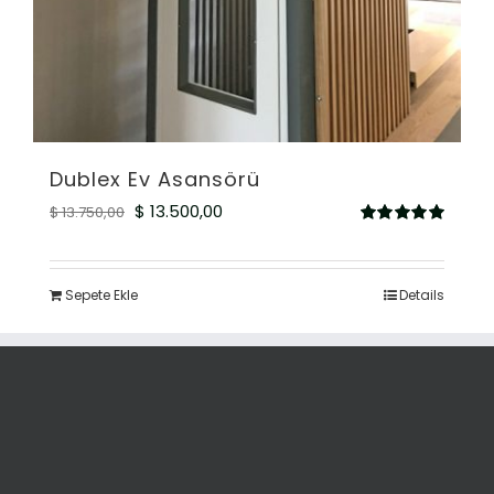
Dublex Ev Asansörü
Orijinal
Şu
$
13.500,00
$
13.750,00
5
fiyat:
andaki
üzerinden
5.00
oy aldı
$ 13.750,00.
fiyat:
Sepete Ekle
Details
$ 13.500,00.