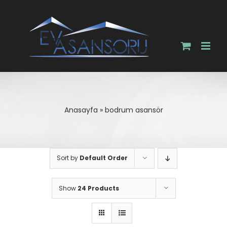
Skip
to
content
Anasayfa
»
bodrum asansör
Sort by
Default Order
Show
24 Products