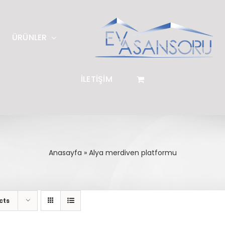
ÜRÜNLER
İLETİŞİM
Anasayfa
»
Alya merdiven platformu
cts