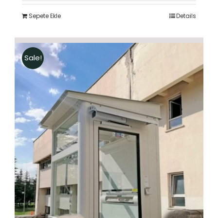
5.00
oy aldı
$ 12.350,00.
fiyat:
Sepete Ekle
Details
$ 12.250,00.
Sale!