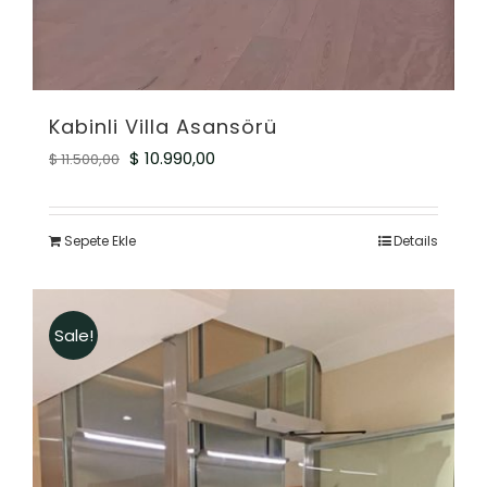
Kabinli Villa Asansörü
Orijinal
Şu
$
10.990,00
$
11.500,00
fiyat:
andaki
$ 11.500,00.
fiyat:
Sepete Ekle
Details
$ 10.990,00.
Sale!