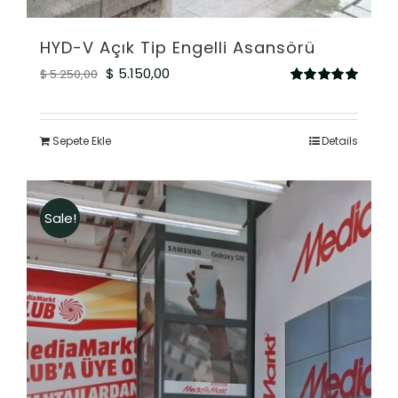
HYD-V Açık Tip Engelli Asansörü
Orijinal
Şu
$
5.150,00
$
5.250,00
5
fiyat:
andaki
üzerinden
5.00
oy aldı
$ 5.250,00.
fiyat:
Sepete Ekle
Details
$ 5.150,00.
Sale!