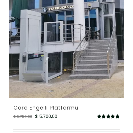
Core Engelli Platformu
Orijinal
Şu
$
5.700,00
$
6.750,00
5
fiyat:
andaki
üzerinden
5.00
oy aldı