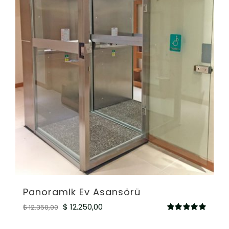
Panoramik Ev Asansörü
Orijinal
Şu
$
12.250,00
$
12.350,00
5
fiyat:
andaki
üzerinden