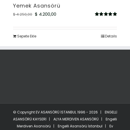
Yemek Asansörü
Orijinal
Şu
$
4.200,00
$
4.250,00
5
fiyat:
andaki
üzerinden
5.00
oy aldı
$ 4.250,00.
fiyat:
Sepete Ekle
Details
$ 4.200,00.
© Copyright
EV ASANSÖRÜ İSTANBUL
1996 -
2026 |
ENGELLİ
ASANSÖRÜ KAYSERİ
|
ALYA MERDİVEN ASANSÖRÜ
|
Engelli
Merdiven Asansörü
|
Engelli Asansörü İstanbul
|
Ev