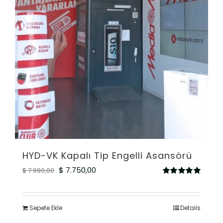
HYD-VK Kapalı Tip Engelli Asansörü
Orijinal
Şu
$
7.750,00
$
7.990,00
5
fiyat:
andaki
üzerinden
5.00
oy aldı
$ 7.990,00.
fiyat:
Sepete Ekle
Details
$ 7.750,00.