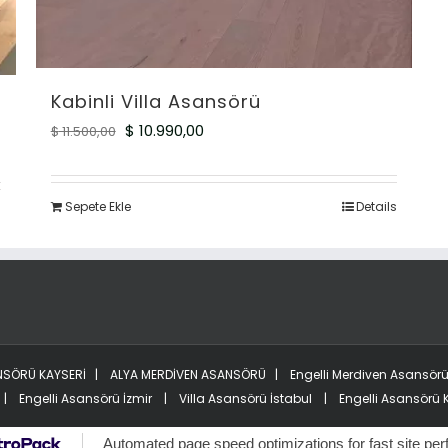
Kabinli Villa Asansörü
Orijinal
Şu
$
10.990,00
$
11.500,00
fiyat:
andaki
$ 11.500,00.
fiyat:
Sepete Ekle
Details
s
$ 10.990,00.
NSÖRÜ KAYSERİ
|
ALYA MERDİVEN ASANSÖRÜ
|
Engelli Merdiven Asansör
|
Engelli Asansörü İzmir
|
Villa Asansörü İstabul
|
Engelli Asansörü 