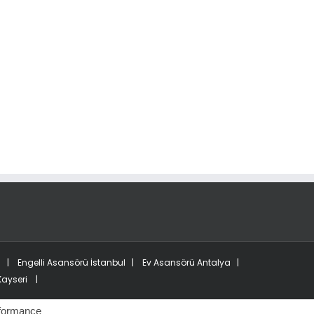
ü
|
Engelli Asansörü İstanbul
|
Ev Asansörü Antalya
|
Kayseri
|