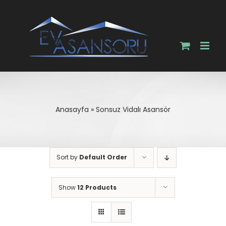
Skip
to
content
Anasayfa
»
Sonsuz Vidalı Asansör
Sort by
Default Order
Show
12 Products