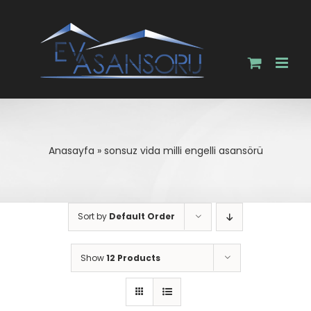
Skip
to
content
Anasayfa
»
sonsuz vida milli engelli asansörü
Sort by
Default Order
Show
12 Products