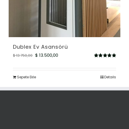
Dublex Ev Asansörü
Orijinal
Şu
$
13.500,00
$
13.750,00
5
fiyat:
andaki
üzerinden
5.00
oy aldı
$ 13.750,00.
fiyat:
Sepete Ekle
Details
$ 13.500,00.