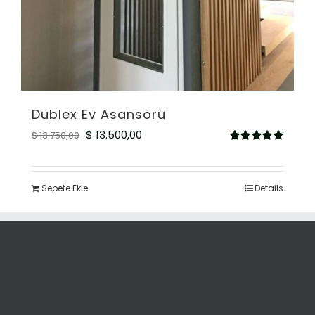
Dublex Ev Asansörü
Orijinal
Şu
$
13.500,00
$
13.750,00
5
fiyat:
andaki
üzerinden
5.00
oy aldı
$ 13.750,00.
fiyat:
Sepete Ekle
Details
$ 13.500,00.