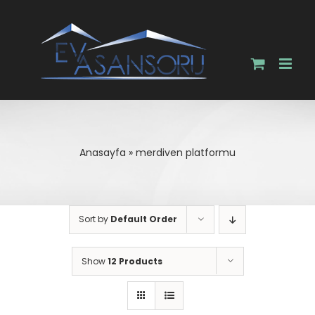
Skip
to
content
Anasayfa
»
merdiven platformu
Sort by
Default Order
Show
12 Products