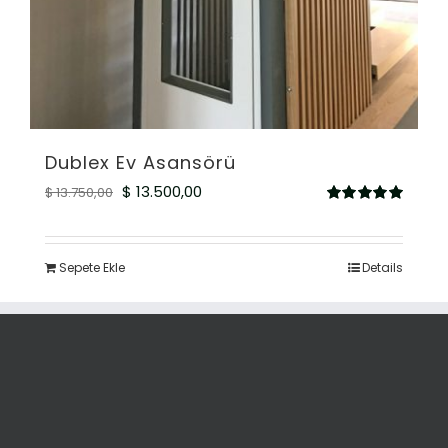
Dublex Ev Asansörü
Orijinal
Şu
$
13.500,00
$
13.750,00
5
fiyat:
andaki
üzerinden
5.00
oy aldı
$ 13.750,00.
fiyat:
Sepete Ekle
Details
$ 13.500,00.