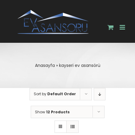
Skip
to
content
Anasayfa
»
kayseri ev asansörü
Sort by
Default Order
Show
12 Products