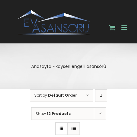
Skip
to
content
Anasayfa
»
kayseri engelli asansörü
Sort by
Default Order
Show
12 Products