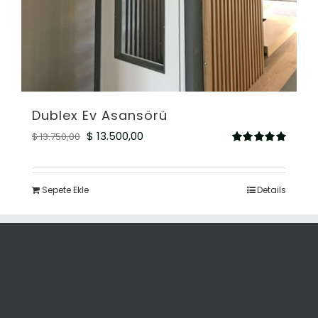
Dublex Ev Asansörü
Orijinal
Şu
$
13.500,00
$
13.750,00
5
fiyat:
andaki
üzerinden
5.00
oy aldı
$ 13.750,00.
fiyat:
Sepete Ekle
Details
$ 13.500,00.