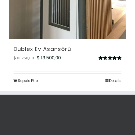
Dublex Ev Asansörü
Orijinal
Şu
$
13.500,00
$
13.750,00
5
fiyat:
andaki
üzerinden
5.00
oy aldı
$ 13.750,00.
fiyat:
Sepete Ekle
Details
$ 13.500,00.