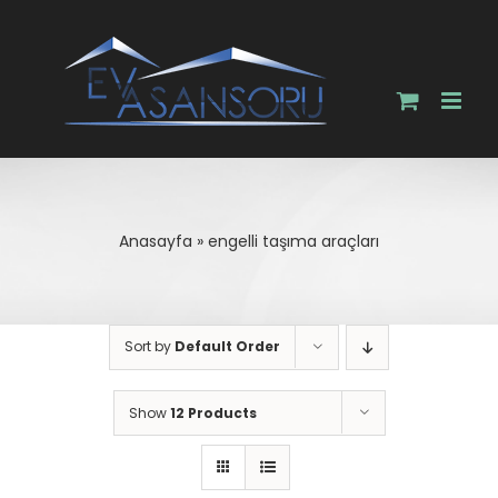
Skip
to
content
Anasayfa
»
engelli taşıma araçları
Sort by
Default Order
Show
12 Products