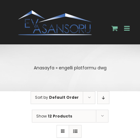
Skip
to
content
Anasayfa
»
engelli platformu dwg
Sort by
Default Order
Show
12 Products