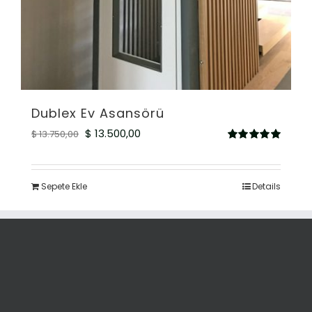
Dublex Ev Asansörü
Orijinal
Şu
$
13.500,00
$
13.750,00
5
fiyat:
andaki
üzerinden
5.00
oy aldı
$ 13.750,00.
fiyat:
Sepete Ekle
Details
$ 13.500,00.