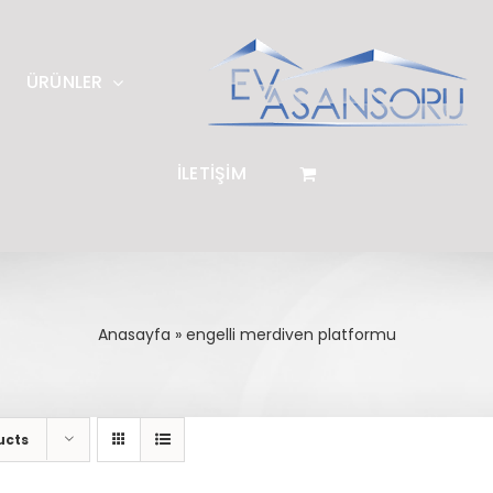
ÜRÜNLER
İLETİŞİM
Anasayfa
»
engelli merdiven platformu
ucts