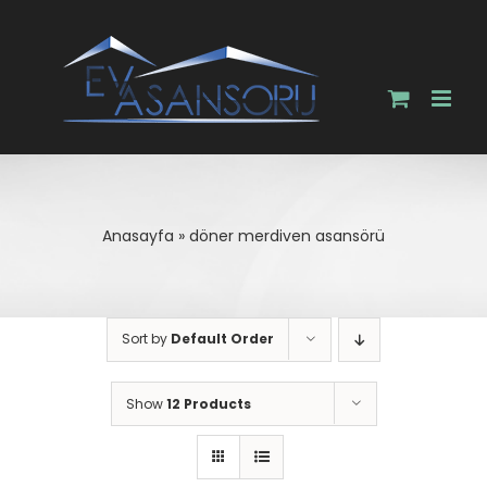
Skip
to
content
Anasayfa
»
döner merdiven asansörü
Sort by
Default Order
Show
12 Products