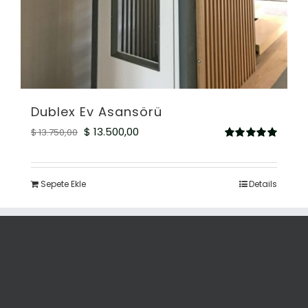
Dublex Ev Asansörü
Orijinal
Şu
$
13.500,00
$
13.750,00
5
fiyat:
andaki
üzerinden
5.00
oy aldı
$ 13.750,00.
fiyat:
Sepete Ekle
Details
$ 13.500,00.