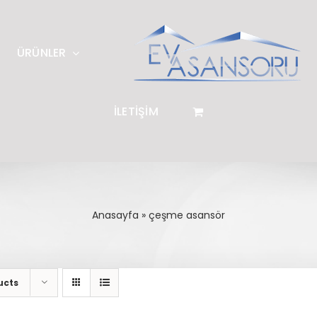
ÜRÜNLER
İLETİŞİM
Anasayfa
»
çeşme asansör
ucts