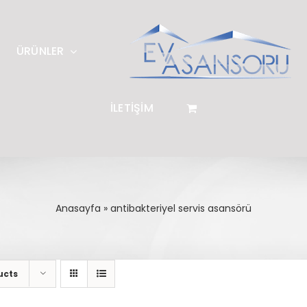
ÜRÜNLER
İLETİŞİM
Anasayfa
»
antibakteriyel servis asansörü
ucts